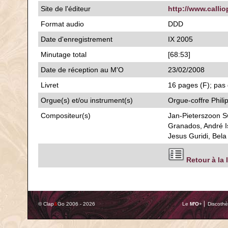
Site de l'éditeur
http://www.callio
Format audio
DDD
Date d'enregistrement
IX 2005
Minutage total
[68:53]
Date de réception au M'O
23/02/2008
Livret
16 pages (F); pas 
Orgue(s) et/ou instrument(s)
Orgue-coffre Philip
Compositeur(s)
Jan-Pieterszoon Sw
Granados, André Is
Jesus Guridi, Bela
Retour à la 
© Clap
&
Go 2006 - 2026
Le
M'O
+ ⎢ Discothè