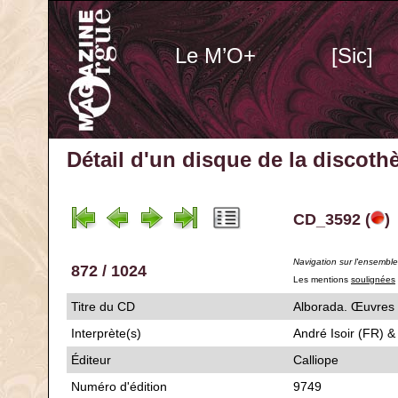
Le M’O+
[Sic]
Détail d'un disque de la discot
CD_3592 (
)
Navigation sur l'ensembl
872 / 1024
Les mentions
soulignées
Titre du CD
Alborada. Œuvr
Interprète(s)
André Isoir (FR) &
Éditeur
Calliope
Numéro d'édition
9749