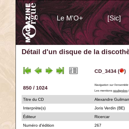
Le M’O+
[Sic]
Détail d'un disque de la discot
CD_3434 (
)
Navigation sur l'ensemble
850 / 1024
Les mentions
soulignées
i
Titre du CD
Alexandre Guil
Interprète(s)
Joris Verdin (BE)
Éditeur
Ricercar
Numéro d'édition
267