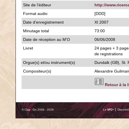
Site de l'éditeur
http://www.ricerc
Format audio
[DDD]
Date d'enregistrement
XI 2007
Minutage total
73:00
Date de réception au M'O
06/06/2008
Livret
24 pages + 3 pages
de registrations
Orgue(s) et/ou instrument(s)
Dundalk (GB), St. 
Compositeur(s)
Alexandre Guilman
Retour à la 
© Clap
&
Go 2006 - 2026
Le
M'O
+ ⎢ Discothè