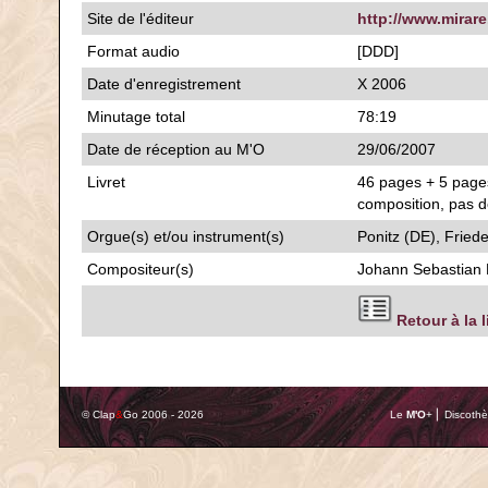
Site de l'éditeur
http://www.mirare.
Format audio
[DDD]
Date d'enregistrement
X 2006
Minutage total
78:19
Date de réception au M'O
29/06/2007
Livret
46 pages + 5 pages
composition, pas d
Orgue(s) et/ou instrument(s)
Ponitz (DE), Fried
Compositeur(s)
Johann Sebastian
Retour à la 
© Clap
&
Go 2006 - 2026
Le
M'O
+ ⎢ Discothè