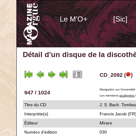
Le M’O+
[Sic]
Détail d'un disque de la discot
CD_2092 (
)
Navigation sur l'ensemble
947 / 1024
Les mentions
soulignées
i
Titre du CD
J. S. Bach. Tom
Interprète(s)
Francis Jacob (FR) 
Éditeur
Mirare
Numéro d'édition
030