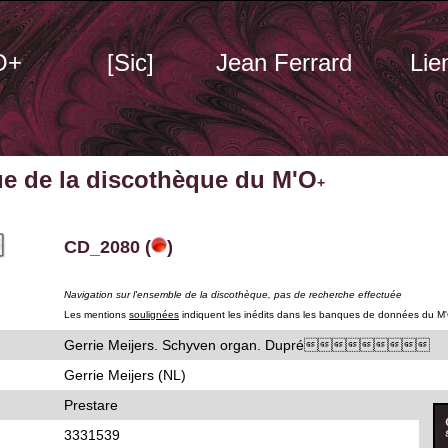
O+
[Sic]
Jean Ferrard
Lie
ue de la discothèque du M'O
+
CD_2080 (
)
Navigation sur l'ensemble de la discothèque, pas de recherche effectuée
Les mentions
soulignées
indiquent les inédits dans les banques de données du M
Gerrie Meijers. Schyven organ. Dupré
Gerrie Meijers (NL)
Prestare
3331539