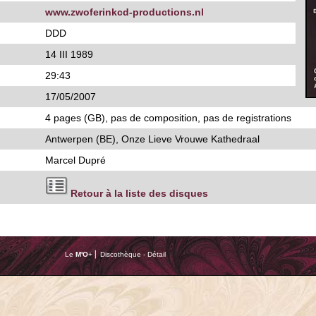
www.zwoferinkcd-productions.nl
DDD
14 III 1989
29:43
17/05/2007
4 pages (GB), pas de composition, pas de registrations
Antwerpen (BE), Onze Lieve Vrouwe Kathedraal
Marcel Dupré
Retour à la liste des disques
Le
M'O
+ ⎢ Discothèque - Détail