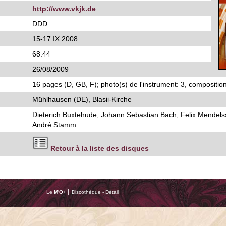
http://www.vkjk.de
DDD
15-17 IX 2008
68:44
26/08/2009
16 pages (D, GB, F); photo(s) de l'instrument: 3, composition
Mühlhausen (DE), Blasii-Kirche
Dieterich Buxtehude, Johann Sebastian Bach, Felix Mendels
André Stamm
Retour à la liste des disques
Le
M'O
+ ⎢ Discothèque - Détail