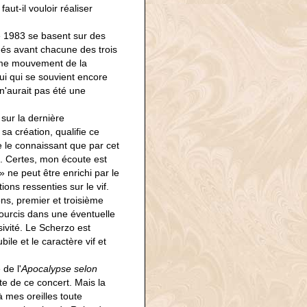
aut-il vouloir réaliser
re 1983 se basent sur des
ués avant chacune des trois
ème mouvement de la
ui qui se souvient encore
n'aurait pas été une
sur la dernière
 sa création, qualifie ce
e le connaissant que par cet
. Certes, mon écoute est
 ne peut être enrichi par le
ons ressenties sur le vif.
ns, premier et troisième
urcis dans une éventuelle
sivité. Le Scherzo est
bile et le caractère vif et
 de l'
Apocalypse selon
te de ce concert. Mais la
à mes oreilles toute