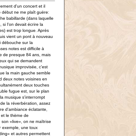
ement d'un concert et il
le début ne me plaît guère:
e babillarde (dans laquelle
si l'on devait écrire la
s) est trop longue. Après
Puis vient un pont à nouveau
i débouche sur la
s notes est difficile à
ne de presque 84 ans, mais
 ceux qui se demandent
musique improvisée, c'est
 que la main gauche semble
d deux notes voisines en
imultanément deux touches
ble fugue est, sur le plan
 la musique s'interrompt
 de la réverbération, assez
ure d'ambiance éclatante,
, et le thème de
e son «live», on ne maîtrise
par exemple, une toux
ing» et autres permettent