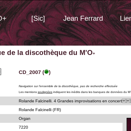
O+
[Sic]
Jean Ferrard
Lie
ue de la discothèque du M'O
+
CD_2007 (
)
Navigation sur l'ensemble de la discothèque, pas de recherche effectuée
Les mentions
soulignées
indiquent les inédits dans les banques de données du M
Rolande Falcinelli. 4 Grandes improvisations en con
Rolande Falcinelli (FR)
Organ
7220