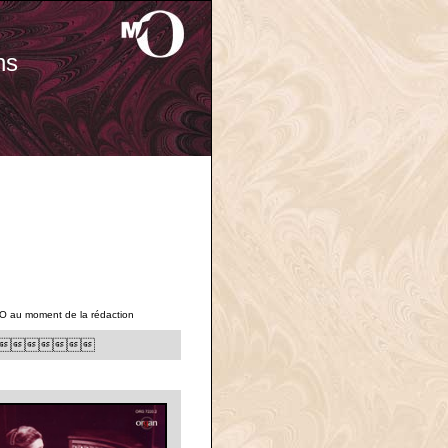
ns
'O au moment de la rédaction
cert