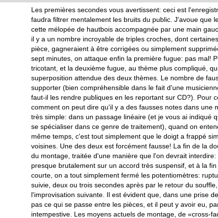
Les premières secondes vous avertissent: ceci est l'enregistr
faudra filtrer mentalement les bruits du public. J'avoue que 
cette mélopée de hautbois accompagnée par une main gauch
il y a un nombre incroyable de triples croches, dont certaines, 
pièce, gagneraient à être corrigées ou simplement supprimée
sept minutes, on attaque enfin la première fugue: pas mal! 
tricotant, et la deuxième fugue, au thème plus compliqué, qu
superposition attendue des deux thèmes. Le nombre de fausse
supporter (bien compréhensible dans le fait d'une musicien
faut-il les rendre publiques en les reportant sur CD?). Pour
comment on peut dire qu'il y a des fausses notes dans une 
très simple: dans un passage linéaire (et je vous ai indiqué
se spécialiser dans ce genre de traitement), quand on enten
même temps, c'est tout simplement que le doigt a frappé s
voisines. Une des deux est forcément fausse! La fin de la dou
du montage, traitée d'une manière que l'on devrait interdire:
presque brutalement sur un accord très suspensif, et à la fin
courte, on a tout simplement fermé les potentiomètres: rupt
suivie, deux ou trois secondes après par le retour du souffle
l'improvisation suivante. Il est évident que, dans une prise d
pas ce qui se passe entre les pièces, et il peut y avoir eu, 
intempestive. Les moyens actuels de montage, de «cross-fad