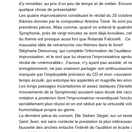
d'y remédier, au prix d'un peu de temps et de métier. Encore f
quelque chose de présentable!
Les quatre improvisations constituant le récital du 20 octob
thèmes donnés par le compositeur Antoine Tisné. Ils sont jo
premières pièces. Mais comme, quand on entend le quatri
Symphonie, près de vingt minutes se sont déjà écoulées, cel
du thème est presque aussi fort que Rolande Falcinelli... Ce 
mauvaise idée de retranscrire ces thèmes dans le livret!
Stéphane Detournay, qui complète l'information de l'auditeur 
improvisation, et le sort que lui réserva l'improvisatrice après
récital de «mémorable». J'avoue, n'y ayant pas assisté, et n
enregistrement, ne pas vraiment partager son enthousiasme
marquée par l'impitoyable précision du CD et mon «souvenir»
temps écoulé, qui estompe les aspérités et magnifie les émoti
Les longs passages incantatoires et assez statiques (Variatio
mouvements de la Symphonie) auraient sans doute été racco
notation
a posteriori
dont l'improvisatrice revendiquait l'exclu
sensiblement plus réussi et on est séduit par la virtuosité volu
humoristique propre au genre.
La dernière pièce du concert,
Die Sieben Siegel,
sur un texte
Saint Jean,
est sans contexte la prestation la plus intéressan
fausseté des anches entache l'intérêt de l'audition et écarte 