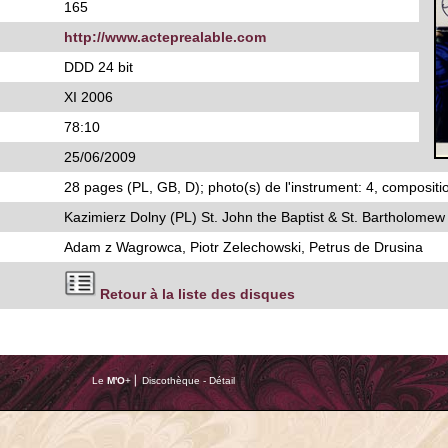
165
http://www.acteprealable.com
DDD 24 bit
XI 2006
78:10
25/06/2009
28 pages (PL, GB, D); photo(s) de l'instrument: 4, compositio
Kazimierz Dolny (PL) St. John the Baptist & St. Bartholome
Adam z Wagrowca, Piotr Zelechowski, Petrus de Drusina
Retour à la liste des disques
Le
M'O
+ ⎢ Discothèque - Détail