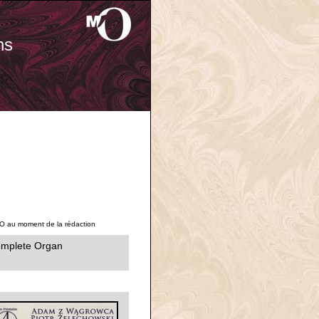
ns
'O au moment de la rédaction
omplete Organ