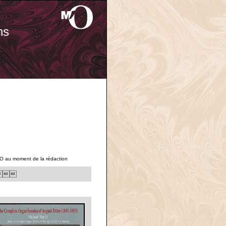
ns
'O au moment de la rédaction
