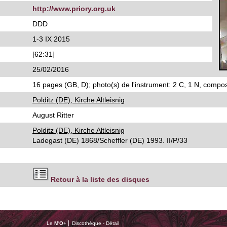
http://www.priory.org.uk
DDD
1-3 IX 2015
[62:31]
25/02/2016
16 pages (GB, D); photo(s) de l'instrument: 2 C, 1 N, composi
Polditz (DE), Kirche Altleisnig
August Ritter
Polditz (DE), Kirche Altleisnig
Ladegast (DE) 1868/Scheffler (DE) 1993. II/P/33
Retour à la liste des disques
Le
M'O
+ ⎢ Discothèque - Détail