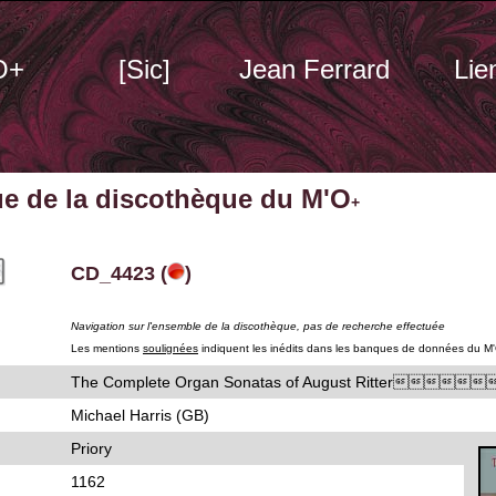
O+
[Sic]
Jean Ferrard
Lie
ue de la discothèque du M'O
+
CD_4423 (
)
Navigation sur l'ensemble de la discothèque, pas de recherche effectuée
Les mentions
soulignées
indiquent les inédits dans les banques de données du M
The Complete Organ Sonatas of August Ritter
Michael Harris (GB)
Priory
1162