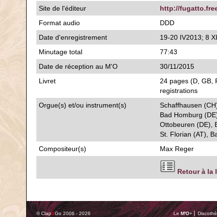
Site de l'éditeur
http://fugatto.free
Format audio
DDD
Date d'enregistrement
19-20 IV2013; 8 XI
Minutage total
77:43
Date de réception au M'O
30/11/2015
Livret
24 pages (D, GB, F
registrations
Orgue(s) et/ou instrument(s)
Schaffhausen (CH)
Bad Homburg (DE),
Ottobeuren (DE), B
St. Florian (AT), B
Compositeur(s)
Max Reger
Retour à la 
© Clap
&
Go 2006 - 2026
Le
M'O
+ ⎢ Discothè