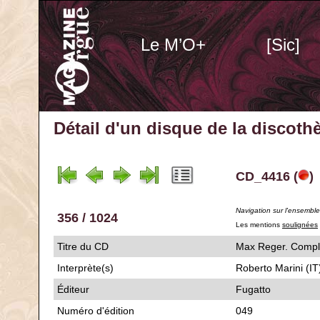
Le M’O+
[Sic]
Détail d'un disque de la discot
CD_4416 (
)
Navigation sur l'ensembl
356 / 1024
Les mentions
soulignées
Titre du CD
Max Reger. Com
Interprète(s)
Roberto Marini (IT
Éditeur
Fugatto
Numéro d'édition
049