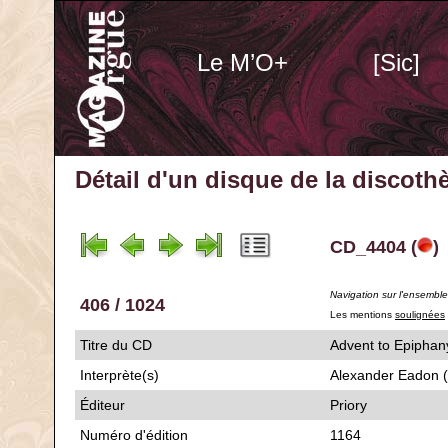
Le M’O+
[Sic]
Détail d'un disque de la discot
CD_4404 (
)
Navigation sur l'ensembl
406 / 1024
Les mentions
soulignées
Titre du CD
Advent to Ep
Interprète(s)
Alexander Eadon 
Éditeur
Priory
Numéro d'édition
1164