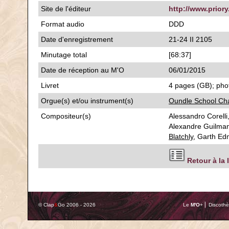
Site de l'éditeur
http://www.priory
Format audio
DDD
Date d'enregistrement
21-24 II 2105
Minutage total
[68:37]
Date de réception au M'O
06/01/2015
Livret
4 pages (GB); phot
Orgue(s) et/ou instrument(s)
Oundle School Ch
Compositeur(s)
Alessandro Corelli
Alexandre Guilman
Blatchly
, Garth E
Retour à la 
© Clap
&
Go 2006 - 2026
Le
M'O
+ ⎢ Discothè