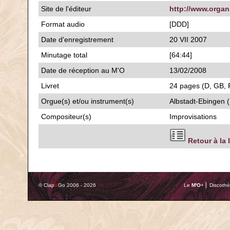
Site de l'éditeur
http://www.orga
Format audio
[DDD]
Date d'enregistrement
20 VII 2007
Minutage total
[64:44]
Date de réception au M'O
13/02/2008
Livret
24 pages (D, GB, F
Orgue(s) et/ou instrument(s)
Albstadt-Ebingen (
Compositeur(s)
Improvisations
Retour à la 
© Clap
&
Go 2006 - 2026
Le
M'O
+ ⎢ Discothè