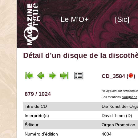
Le M’O+
[Sic]
Détail d'un disque de la discot
CD_3584 (
)
Navigation sur l'ensembl
879 / 1024
Les mentions
soulignées
Titre du CD
Die Kunst der O
Interprète(s)
David Timm (D)
Éditeur
Organ Promotion
Numéro d'édition
4004