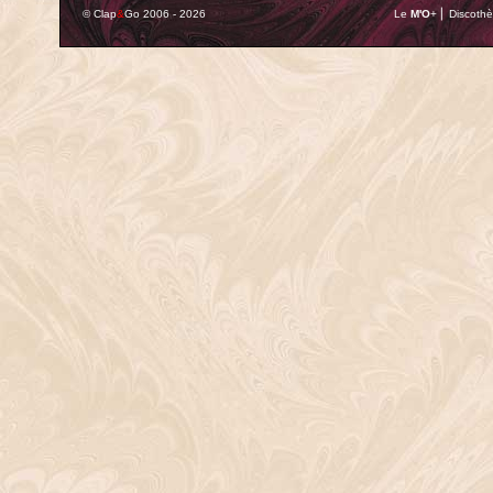
© Clap
&
Go 2006 - 2026
Le
M'O
+ ⎢ Discothè