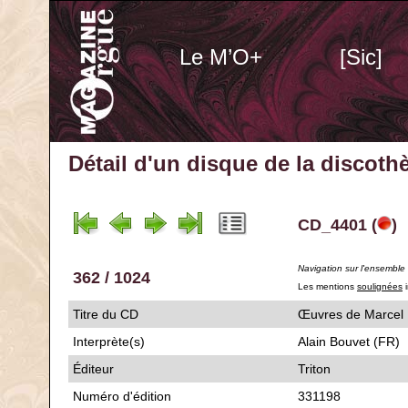
Le M’O+
[Sic]
Détail d'un disque de la discot
CD_4401 (
)
Navigation sur l'ensemble
362 / 1024
Les mentions
soulignées
i
Titre du CD
Œuvres de Mar
Interprète(s)
Alain Bouvet (FR)
Éditeur
Triton
Numéro d'édition
331198