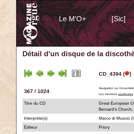
Le M’O+
[Sic]
Détail d'un disque de la discot
CD_4394 (
)
Navigation sur l'ensembl
367 / 1024
Les mentions
soulignées
Titre du CD
Great European Or
Bernard's Chu
Interprète(s)
Marco di Muscio (I
Éditeur
Priory