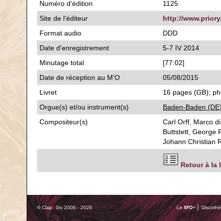
Numéro d'édition
1125
Site de l'éditeur
http://www.priory
Format audio
DDD
Date d'enregistrement
5-7 IV 2014
Minutage total
[77:02]
Date de réception au M'O
05/08/2015
Livret
16 pages (GB); pho
Orgue(s) et/ou instrument(s)
Baden-Baden (DE),
Compositeur(s)
Carl Orff, Marco d
Buttstett, George
Johann Christian 
Retour à la 
© Clap
&
Go 2006 - 2026
Le
M'O
+ ⎢ Discothè