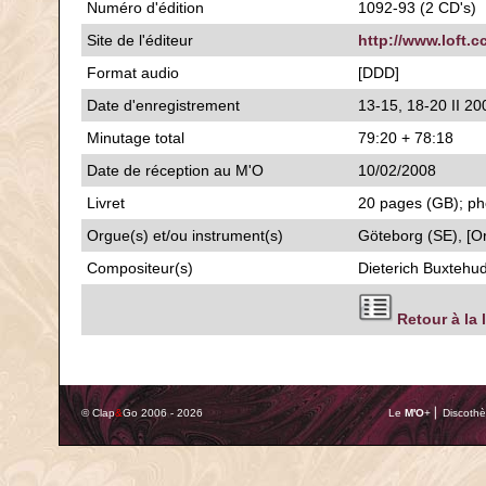
Numéro d'édition
1092-93 (2 CD's)
Site de l'éditeur
http://www.loft.c
Format audio
[DDD]
Date d'enregistrement
13-15, 18-20 II 20
Minutage total
79:20 + 78:18
Date de réception au M'O
10/02/2008
Livret
20 pages (GB); pho
Orgue(s) et/ou instrument(s)
Göteborg (SE), [Or
Compositeur(s)
Dieterich Buxtehu
Retour à la 
© Clap
&
Go 2006 - 2026
Le
M'O
+ ⎢ Discothè