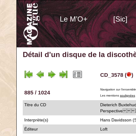
Le M’O+
[Sic]
Détail d'un disque de la discot
CD_3578 (
)
Navigation sur l'ensembl
885 / 1024
Les mentions
soulignées
Titre du CD
Dieterich Buxtehu
Perspective
Interprète(s)
Hans Davidsson (
Éditeur
Loft