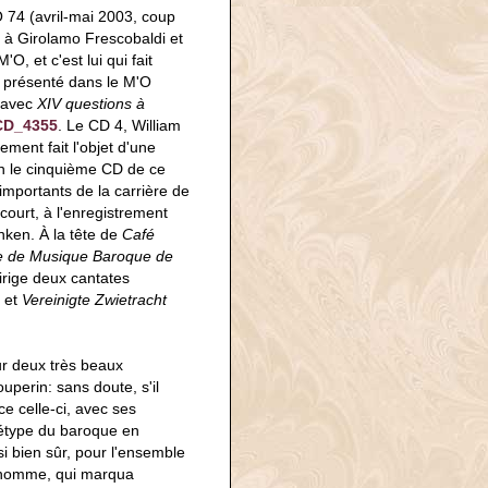
O 74 (avril-mai 2003, coup
 à Girolamo Frescobaldi et
, et c'est lui qui fait
té présenté dans le M'O
 avec
XIV questions à
CD_4355
. Le CD 4, William
ment fait l'objet d'une
in le cinquième CD de ce
importants de la carrière de
court, à l'enregistrement
nken. À la tête de
Café
e de Musique Baroque de
irige deux cantates
 et
Vereinigte Zwietracht
ur deux très beaux
uperin: sans doute, s'il
-ce celle-ci, avec ses
chétype du baroque en
i bien sûr, pour l'ensemble
 l'homme, qui marqua