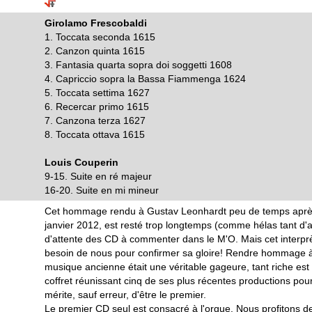
Girolamo Frescobaldi
1. Toccata seconda 1615
2. Canzon quinta 1615
3. Fantasia quarta sopra doi soggetti 1608
4. Capriccio sopra la Bassa Fiammenga 1624
5. Toccata settima 1627
6. Recercar primo 1615
7. Canzona terza 1627
8. Toccata ottava 1615
Louis Couperin
9-15. Suite en ré majeur
16-20. Suite en mi mineur
Cet hommage rendu à Gustav Leonhardt peu de temps après 
janvier 2012, est resté trop longtemps (comme hélas tant d'au
d'attente des CD à commenter dans le M'O. Mais cet interpr
besoin de nous pour confirmer sa gloire! Rendre hommage à
musique ancienne était une véritable gageure, tant riche est
coffret réunissant cinq de ses plus récentes productions pour
mérite, sauf erreur, d'être le premier.
Le premier CD seul est consacré à l'orgue. Nous profitons d