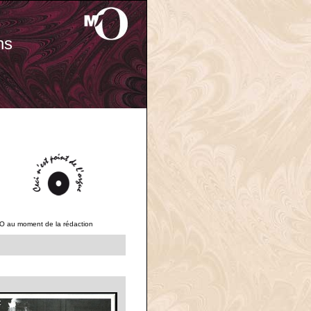
ns
'O au moment de la rédaction