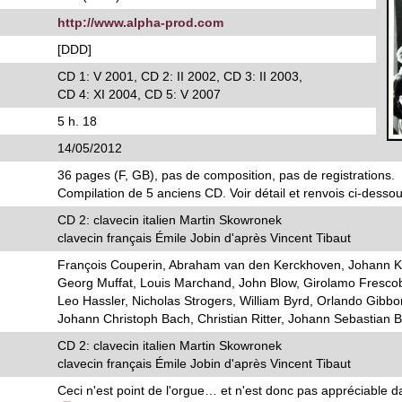
http://www.alpha-prod.com
[DDD]
CD 1: V 2001, CD 2: II 2002, CD 3: II 2003,
CD 4: XI 2004, CD 5: V 2007
5 h. 18
14/05/2012
36 pages (F, GB), pas de composition, pas de registrations.
Compilation de 5 anciens CD. Voir détail et renvois ci-desso
CD 2: clavecin italien Martin Skowronek
clavecin français Émile Jobin d'après Vincent Tibaut
François Couperin, Abraham van den Kerckhoven, Johann K
Georg Muffat, Louis Marchand, John Blow, Girolamo Frescob
Leo Hassler, Nicholas Strogers, William Byrd, Orlando Gibb
Johann Christoph Bach, Christian Ritter, Johann Sebastian 
CD 2: clavecin italien Martin Skowronek
clavecin français Émile Jobin d'après Vincent Tibaut
Ceci n'est point de l'orgue… et n'est donc pas appréciable d