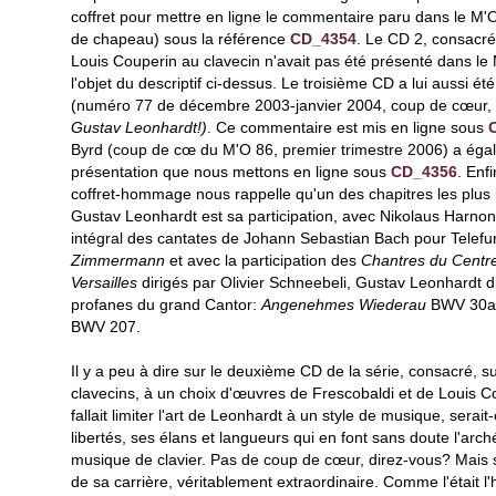
coffret pour mettre en ligne le commentaire paru dans le M'
de chapeau) sous la référence
CD_4354
. Le CD 2, consacré
Louis Couperin au clavecin n'avait pas été présenté dans le M'O
l'objet du descriptif ci-dessus. Le troisième CD a lui aussi é
(numéro 77 de décembre 2003-janvier 2004, coup de cœur,
Gustav Leonhardt!)
. Ce commentaire est mis en ligne sous
Byrd (coup de cœ du M'O 86, premier trimestre 2006) a égale
présentation que nous mettons en ligne sous
CD_4356
. Enf
coffret-hommage nous rappelle qu'un des chapitres les plus 
Gustav Leonhardt est sa participation, avec Nikolaus Harnon
intégral des cantates de Johann Sebastian Bach pour Telefu
Zimmermann
et avec la participation des
Chantres du Centr
Versailles
dirigés par Olivier Schneebeli, Gustav Leonhardt d
profanes du grand Cantor:
Angenehmes Wiederau
BWV 30a
BWV 207.
Il y a peu à dire sur le deuxième CD de la série, consacré, s
clavecins, à un choix d'œuvres de Frescobaldi et de Louis Co
fallait limiter l'art de Leonhardt à un style de musique, serait
libertés, ses élans et langueurs qui en font sans doute l'ar
musique de clavier. Pas de coup de cœur, direz-vous? Mais s
de sa carrière, véritablement extraordinaire. Comme l'était