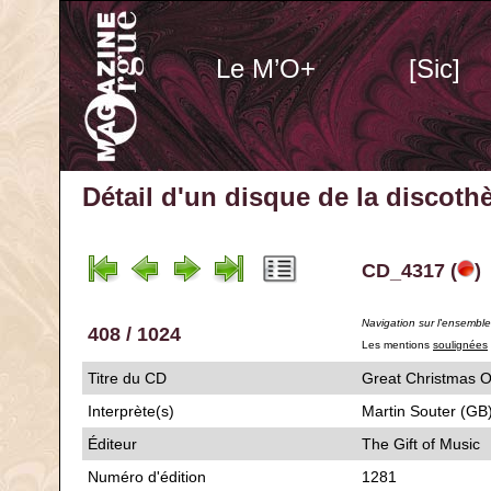
Le M’O+
[Sic]
Détail d'un disque de la discot
CD_4317 (
)
Navigation sur l'ensembl
408 / 1024
Les mentions
soulignées
Titre du CD
Great Christm
Interprète(s)
Martin Souter (GB
Éditeur
The Gift of Music
Numéro d'édition
1281