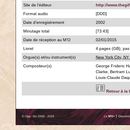
Site de l'éditeur
http://www.thegi
Format audio
[DDD]
Date d'enregistrement
2002
Minutage total
[73:43]
Date de réception au M'O
02/01/2015
Livret
4 pages (GB); pas 
Orgue(s) et/ou instrument(s)
New York City, NY
Compositeur(s)
George Frideric H
Clarke, Bertram L
Louis-Claude Daqu
Retour à la 
© Clap
&
Go 2006 - 2026
Le
M'O
+ ⎢ Discothè