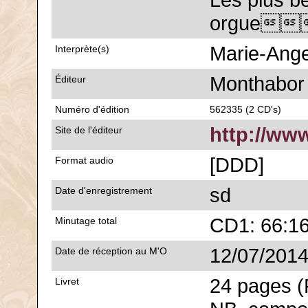
Les plus b
orgue
Marie-Ange
Interprète(s)
Monthabor
Éditeur
Numéro d'édition
562335 (2 CD's)
http://ww
Site de l'éditeur
[DDD]
Format audio
sd
Date d'enregistrement
CD1: 66:16
Minutage total
12/07/201
Date de réception au M'O
24 pages (F
Livret