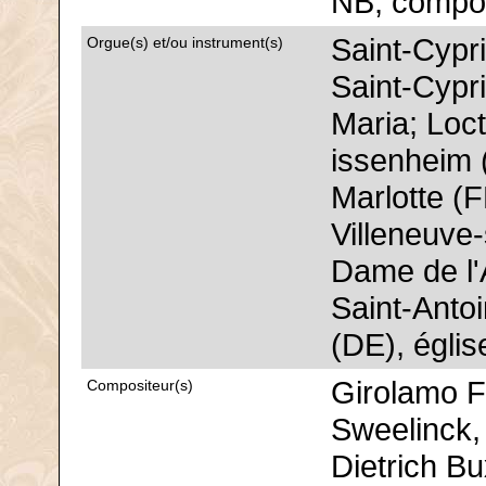
NB, composi
Saint-Cypr
Orgue(s) et/ou instrument(s)
Saint-Cypr
Maria; Loct
issenheim 
Marlotte (F
Villeneuve
Dame de l'
Saint-Anto
(DE), églis
Girolamo F
Compositeur(s)
Sweelinck,
Dietrich B