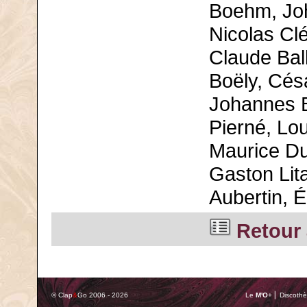
Boehm, Joh
Nicolas Cl
Claude Bal
Boëly, Cés
Johannes B
Pierné, Lo
Maurice Dur
Gaston Lita
Aubertin, 
Retour 
© Clap
&
Go 2006 - 2026
Le
M'O
+ ⎢ Discothè