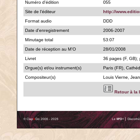
Numéro d'édition
055
Site de l'éditeur
http://www.editi
Format audio
DDD
Date d'enregistrement
2006-2007
Minutage total
53:07
Date de réception au M'O
28/01/2008
Livret
36 pages (F, GB); 
Orgue(s) et/ou instrument(s)
Paris (FR), Cathé
Compositeur(s)
Louis Vierne, Jea
Retour à la 
© Clap
&
Go 2006 - 2026
Le
M'O
+ ⎢ Discothè