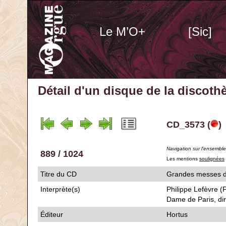
Le M’O+
[Sic]
Détail d'un disque de la discot
CD_3573 (
)
Navigation sur l'ensembl
889 / 1024
Les mentions
soulignées
Titre du CD
Grandes messes
Interprète(s)
Philippe Lefèvre (
Dame de Paris, dir.
Éditeur
Hortus