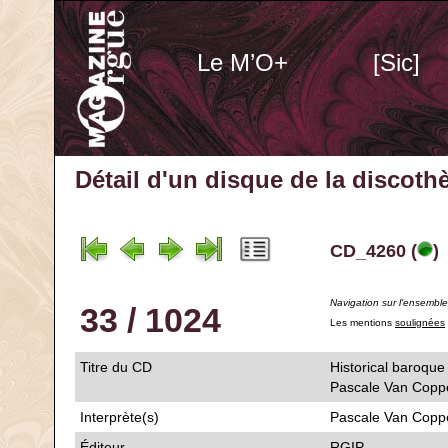
Le M’O+
[Sic]
Détail d'un disque de la discot
CD_4260 (
)
Navigation sur l'ensembl
33 / 1024
Les mentions
soulignées
Titre du CD
Historical baroque
Pascale Van Cop
Interprète(s)
Pascale Van Coppe
Éditeur
RGIP