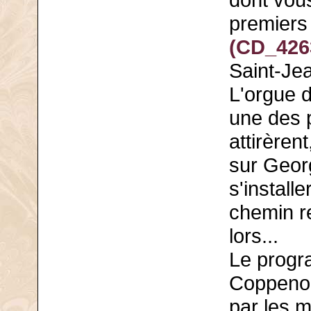
dont vous
premiers
(CD_426
Saint-Je
L'orgue 
une des p
attirèrent
sur Georg
s'install
chemin r
lors...
Le progr
Coppenoll
par les m