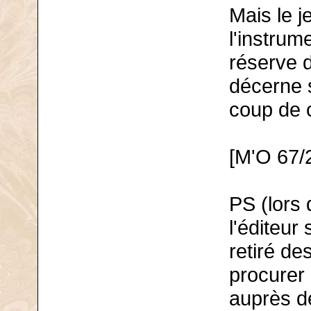
Mais le j
l'instrum
réserve d
décerne 
coup de 
[M'O 67/
PS (lors 
l'éditeur
retiré de
procurer
auprès de