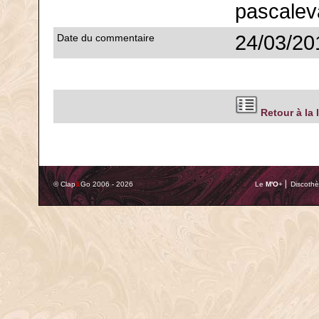
pascalev
24/03/20
Date du commentaire
Retour à la 
© Clap
&
Go 2006 - 2026
Le
M'O
+ ⎢ Discothè