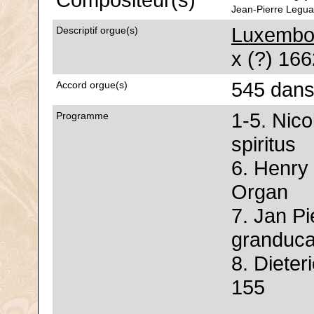
Compositeur(s)
Jean-Pierre Legua
Luxembou
Descriptif orgue(s)
x (?) 166
545 dans
Accord orgue(s)
1-5. Nic
Programme
spiritus
6. Henry 
Organ
7. Jan Pi
granduca
8. Diete
155