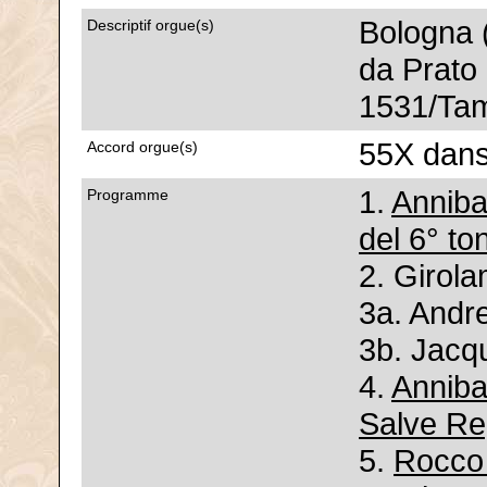
Bologna (
Descriptif orgue(s)
da Prato 
1531/Tamb
55X dans
Accord orgue(s)
1.
Anniba
Programme
del 6° to
2. Girol
3a. Andre
3b. Jacq
4.
Anniba
Salve Re
5.
Rocco 