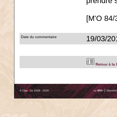
prendre 
[M'O 84/
19/03/20
Date du commentaire
Retour à la 
© Clap
&
Go 2006 - 2026
Le
M'O
+ ⎢ Discothè