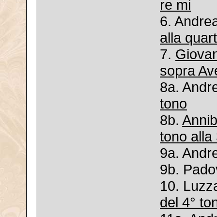
re mi
6. Andrea
alla quart
7.
Giovan
sopra Av
8a. Andre
tono
8b.
Annib
tono alla
9a. Andre
9b. Pad
10. Luzz
del 4° to