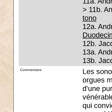
11a. And
> 11b. An
tono
12a. And
Duodeci
12b. Jac
13a. And
13b. Jac
Les sono
Commentaire
orgues m
d'une pur
vénérabl
qui convi