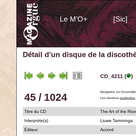
Le M’O+
[Sic]
Détail d'un disque de la discot
CD_4211 (
)
Navigation sur l'ensembl
45 / 1024
Les mentions
soulignées
Titre du CD
The Art of the R
Interprète(s)
Liuwe Tamminga
Éditeur
Accord