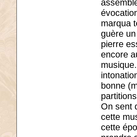
assemblée
évocation
marqua to
guère un
pierre es
encore au
musique. 
intonati
bonne (ma
partition
On sent 
cette mus
cette épo