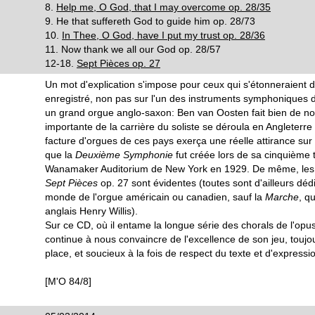
8.
Help me, O God, that I may overcome op. 28/35
9. He that suffereth God to guide him op. 28/73
10.
In Thee, O God, have I put my trust op. 28/36
11. Now thank we all our God op. 28/57
12-18.
Sept Pièces op. 27
Un mot d'explication s'impose pour ceux qui s'étonneraient 
enregistré, non pas sur l'un des instruments symphoniques 
un grand orgue anglo-saxon: Ben van Oosten fait bien de no
importante de la carrière du soliste se déroula en Angleterre 
facture d'orgues de ces pays exerça une réelle attirance sur 
que la
Deuxième Symphonie
fut créée lors de sa cinquième
Wanamaker Auditorium de New York en 1929. De même, les 
Sept Pièces
op. 27 sont évidentes (toutes sont d'ailleurs d
monde de l'orgue américain ou canadien, sauf la
Marche
, q
anglais Henry Willis).
Sur ce CD, où il entame la longue série des chorals de l'op
continue à nous convaincre de l'excellence de son jeu, toujo
place, et soucieux à la fois de respect du texte et d'expressi
[M'O 84/8]