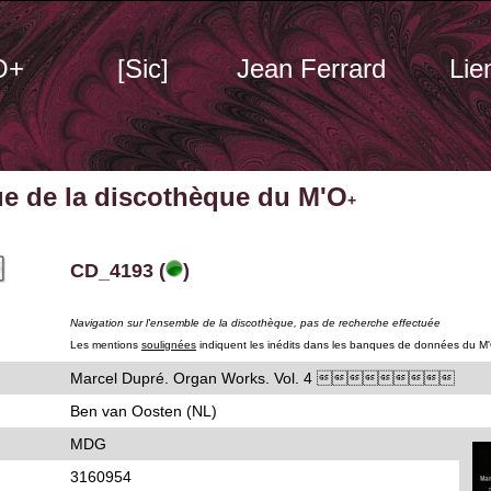
O+
[Sic]
Jean Ferrard
Lie
ue de la discothèque du M'O
+
CD_4193 (
)
Navigation sur l'ensemble de la discothèque, pas de recherche effectuée
Les mentions
soulignées
indiquent les inédits dans les banques de données du M
Marcel Dupré. Organ Works. Vol. 4 
Ben van Oosten (NL)
MDG
3160954