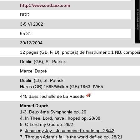
http://www.codaex.com
DDD
3-5 VI 2002
65:31
30/12/2004
32 pages (GB, F, D); photo(s) de l'instrument: 1 NB, composit
Dublin (GB), St. Patrick
Marcel Dupré
Dublin (EI), St. Patrick
Harris (GB) 1695/Walker (GB) 1963. IV/65
445 dans l'échelle de La Rasette
Marcel Dupré
1-3. Deuxième Symphonie op. 26
4.
In Thee, Lord, have I hoped op. 28/38
5. O Lord my God op. 28/2
6.
Jesus my Joy - Jesu meine Freude op. 28/42
7.
Through Adam's fall is the world defiled op. 28/21