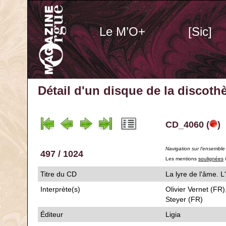
Le M’O+
[Sic]
Détail d'un disque de la discot
CD_4060 (
)
Navigation sur l'ensemble
497 / 1024
Les mentions
soulignées
i
Titre du CD
La lyre de l'âme. 
Interprète(s)
Olivier Vernet (FR
Steyer (FR)
Éditeur
Ligia