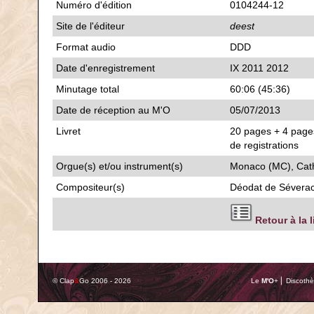
Numéro d'édition
0104244-12
Site de l'éditeur
deest
Format audio
DDD
Date d'enregistrement
IX 2011 2012
Minutage total
60:06 (45:36)
Date de réception au M'O
05/07/2013
Livret
20 pages + 4 pages
de registrations
Orgue(s) et/ou instrument(s)
Monaco (MC), Cat
Compositeur(s)
Déodat de Sévera
Retour à la 
© Clap
&
Go 2006 - 2026
Le
M'O
+ ⎢ Discothè