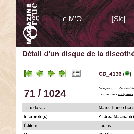
Le M’O+
[Sic]
Détail d'un disque de la discot
CD_4136 (
)
Navigation sur l'ensembl
71 / 1024
Les mentions
soulignées
Titre du CD
Marco Enrico Boss
Interprète(s)
Andrea Macinanti 
Éditeur
Tactus