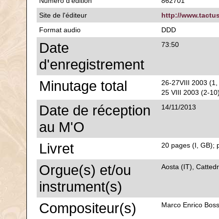
Numéro d'édition
862701
Site de l'éditeur
http://www.tactu
Format audio
DDD
Date
73:50
d'enregistrement
Minutage total
26-27VIII 2003 (1,
25 VIII 2003 (2-10
Date de réception
14/11/2013
au M'O
Livret
20 pages (I, GB); 
Orgue(s) et/ou
Aosta (IT), Cattedr
instrument(s)
Compositeur(s)
Marco Enrico Boss