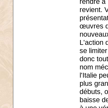
rendre à 
revient. 
présenta
œuvres d
nouveaux
L'action 
se limite
donc tou
nom mécon
l'Italie p
plus gran
débuts, o
baisse d