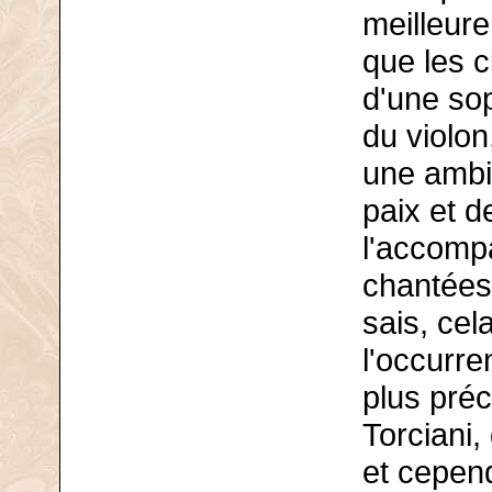
meilleur
que les c
d'une so
du violon
une ambi
paix et d
l'accomp
chantées 
sais, cel
l'occurre
plus préci
Torciani,
et cepen