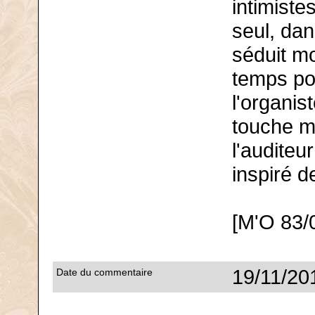
intimist
seul, da
séduit mo
temps pou
l'organist
touche m
l'auditeu
inspiré 
[M'O 83/
19/11/20
Date du commentaire