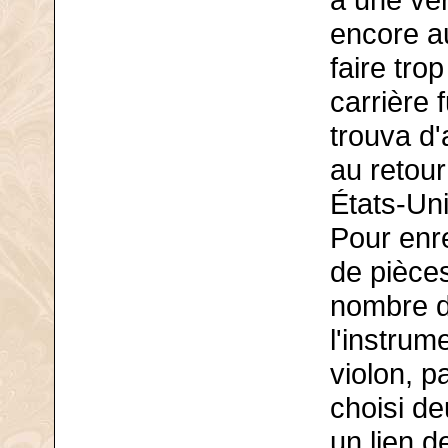
à une vér
encore au
faire tro
carrière 
trouva d'
au retour
États-Uni
Pour enr
de pièces
nombre d
l'instrum
violon, p
choisi de
un lien d