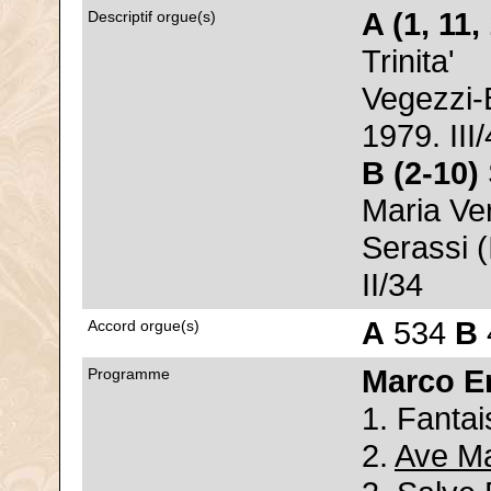
A (1, 11,
Descriptif orgue(s)
Trinita'
Vegezzi-
1979. III
B (2-10)
Maria Ve
Serassi (
II/34
A
534
B
Accord orgue(s)
Marco E
Programme
1. Fantai
2.
Ave Ma