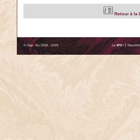
Retour à la 
© Clap
&
Go 2006 - 2026
Le
M'O
+ ⎢ Discothè