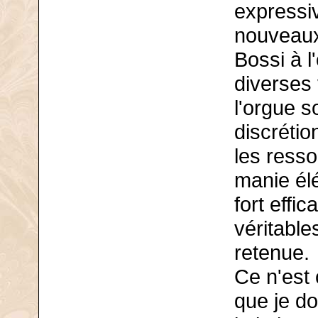
expressiv
nouveaux
Bossi à l'
diverses 
l'orgue s
discrétio
les resso
manie él
fort effi
véritable
retenue.
Ce n'est 
que je do