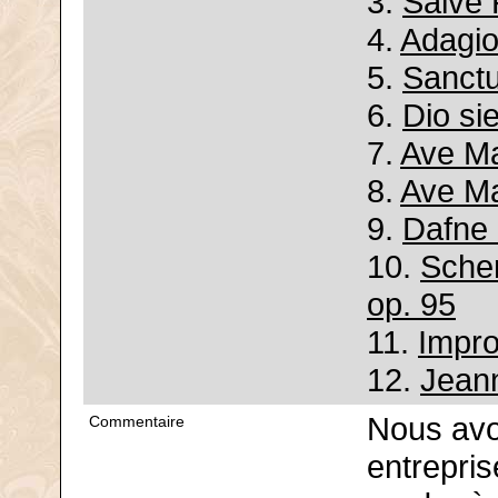
3.
Salve 
4.
Adagio
5.
Sanctu
6.
Dio si
7.
Ave Ma
8.
Ave Ma
9.
Dafne 
10.
Scher
op. 95
11.
Impro
12.
Jean
Nous avon
Commentaire
entrepris