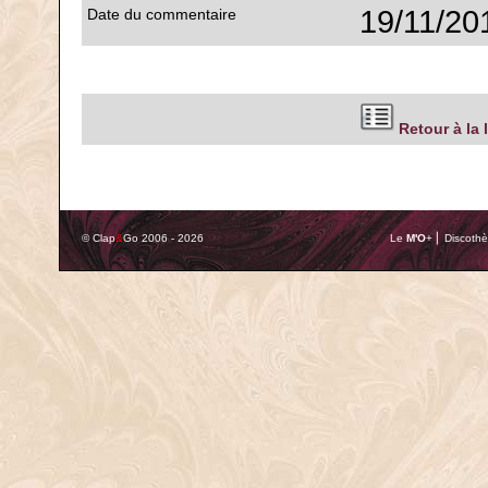
19/11/20
Date du commentaire
Retour à la 
© Clap
&
Go 2006 - 2026
Le
M'O
+ ⎢ Discothè