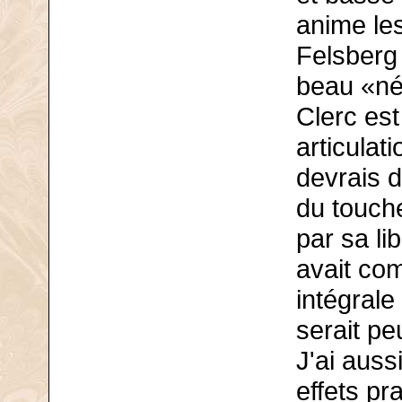
anime le
Felsberg
beau «né
Clerc est
articulat
devrais d
du touche
par sa lib
avait com
intégrale
serait pe
J'ai auss
effets p