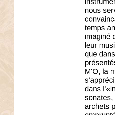
instrume
nous serv
convainc
temps an
imaginé q
leur musi
que dans
présenté
M'O, la 
s'appréci
dans l'«i
sonates, 
archets p