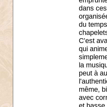
emprunté
dans ces
organisée
du temps 
chapelet
C'est ava
qui anime
simpleme
la musiq
peut à a
l'authent
même, bi
avec cor
et basse 