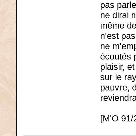
pas parle
ne dirai 
même des
n'est pas
ne m'emp
écoutés p
plaisir, e
sur le ra
pauvre, 
reviendra
[M'O 91/