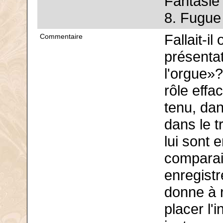
Fantasie
8. Fugue
Fallait-il
Commentaire
présentat
l'orgue»?
rôle effac
tenu, dan
dans le t
lui sont 
comparai
enregist
donne à r
placer l'