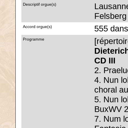
Lausanne
Descriptif orgue(s)
Felsberg 
555 dans
Accord orgue(s)
[répertoi
Programme
Dieteri
CD III
2. Prael
4. Nun lo
choral a
5. Nun l
BuxWV 
7. Num l