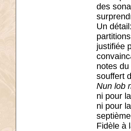
des sonat
surprend
Un détail
partition
justifiée
convainca
notes du
souffert 
Nun lob 
ni pour l
ni pour l
septième,
Fidèle à 