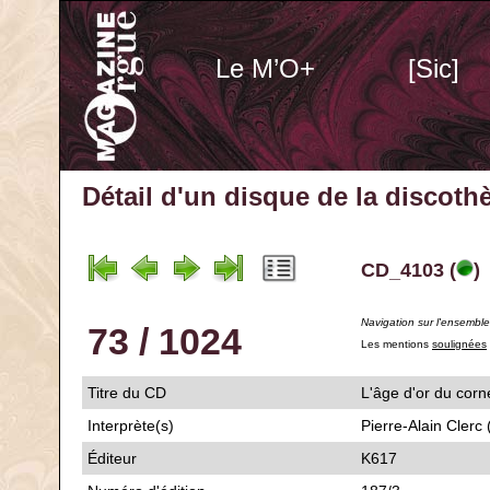
Le M’O+
[Sic]
Détail d'un disque de la discot
CD_4103 (
)
Navigation sur l'ensembl
73 / 1024
Les mentions
soulignées
Titre du CD
L'âge d'or du corn
Interprète(s)
Pierre-Alain Clerc
Éditeur
K617