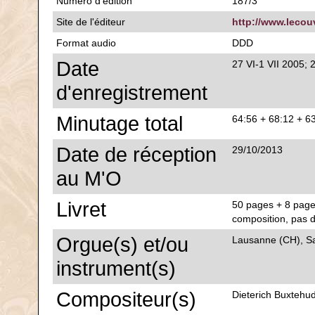
Numéro d'édition
187/3
Site de l'éditeur
http://www.lecou
Format audio
DDD
Date
27 VI-1 VII 2005; 
d'enregistrement
Minutage total
64:56 + 68:12 + 6
Date de réception
29/10/2013
au M'O
Livret
50 pages + 8 pages
composition, pas d
Orgue(s) et/ou
Lausanne (CH), Sa
instrument(s)
Compositeur(s)
Dieterich Buxtehu