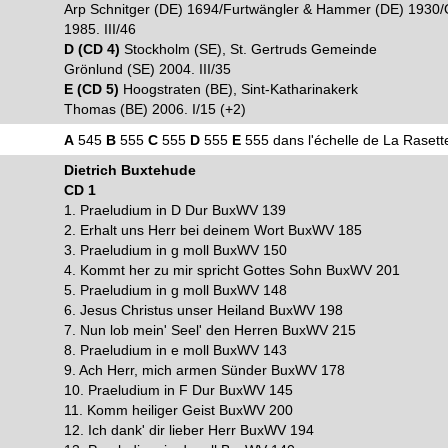
Arp Schnitger (DE) 1694/Furtwängler & Hammer (DE) 1930/
1985. III/46
D (CD 4)
Stockholm (SE), St. Gertruds Gemeinde
Grönlund (SE) 2004. III/35
E (CD 5)
Hoogstraten (BE), Sint-Katharinakerk
Thomas (BE) 2006. I/15 (+2)
A
545
B
555
C
555
D
555
E
555 dans l'échelle de La Raset
Dietrich Buxtehude
CD 1
1. Praeludium in D Dur BuxWV 139
2. Erhalt uns Herr bei deinem Wort BuxWV 185
3. Praeludium in g moll BuxWV 150
4. Kommt her zu mir spricht Gottes Sohn BuxWV 201
5. Praeludium in g moll BuxWV 148
6. Jesus Christus unser Heiland BuxWV 198
7. Nun lob mein' Seel' den Herren BuxWV 215
8. Praeludium in e moll BuxWV 143
9. Ach Herr, mich armen Sünder BuxWV 178
10. Praeludium in F Dur BuxWV 145
11. Komm heiliger Geist BuxWV 200
12. Ich dank' dir lieber Herr BuxWV 194