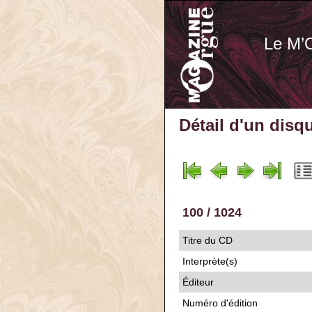
Le M’
Détail d'un disq
100 / 1024
Titre du CD
Interprète(s)
Éditeur
Numéro d'édition