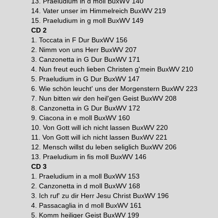
13. Praeludium in d moll BuxWV 140
14. Vater unser im Himmelreich BuxWV 219
15. Praeludium in g moll BuxWV 149
CD 2
1. Toccata in F Dur BuxWV 156
2. Nimm von uns Herr BuxWV 207
3. Canzonetta in G Dur BuxWV 171
4. Nun freut euch lieben Christen g'mein BuxWV 210
5. Praeludium in G Dur BuxWV 147
6. Wie schön leucht' uns der Morgenstern BuxWV 223
7. Nun bitten wir den heil'gen Geist BuxWV 208
8. Canzonetta in G Dur BuxWV 172
9. Ciacona in e moll BuxWV 160
10. Von Gott will ich nicht lassen BuxWV 220
11. Von Gott will ich nicht lassen BuxWV 221
12. Mensch willst du leben seliglich BuxWV 206
13. Praeludium in fis moll BuxWV 146
CD 3
1. Praeludium in a moll BuxWV 153
2. Canzonetta in d moll BuxWV 168
3. Ich ruf' zu dir Herr Jesu Christ BuxWV 196
4. Passacaglia in d moll BuxWV 161
5. Komm heiliger Geist BuxWV 199