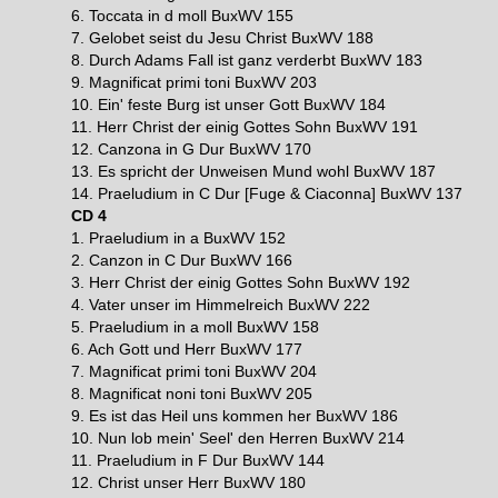
6. Toccata in d moll BuxWV 155
7. Gelobet seist du Jesu Christ BuxWV 188
8. Durch Adams Fall ist ganz verderbt BuxWV 183
9. Magnificat primi toni BuxWV 203
10. Ein' feste Burg ist unser Gott BuxWV 184
11. Herr Christ der einig Gottes Sohn BuxWV 191
12. Canzona in G Dur BuxWV 170
13. Es spricht der Unweisen Mund wohl BuxWV 187
14. Praeludium in C Dur [Fuge & Ciaconna] BuxWV 137
CD 4
1. Praeludium in a BuxWV 152
2. Canzon in C Dur BuxWV 166
3. Herr Christ der einig Gottes Sohn BuxWV 192
4. Vater unser im Himmelreich BuxWV 222
5. Praeludium in a moll BuxWV 158
6. Ach Gott und Herr BuxWV 177
7. Magnificat primi toni BuxWV 204
8. Magnificat noni toni BuxWV 205
9. Es ist das Heil uns kommen her BuxWV 186
10. Nun lob mein' Seel' den Herren BuxWV 214
11. Praeludium in F Dur BuxWV 144
12. Christ unser Herr BuxWV 180