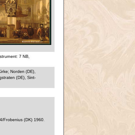
nstrument: 7 NB,
Kirke; Norden (DE),
straten (DE), Sint-
4/Frobenius (DK) 1960.