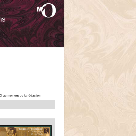
ns
'O au moment de la rédaction