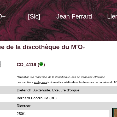
O+
[Sic]
Jean Ferrard
Lie
ue de la discothèque du M'O
+
CD_4119 (
)
Navigation sur l'ensemble de la discothèque, pas de recherche effectuée
Les mentions
soulignées
indiquent les inédits dans les banques de données du M
Dieterich Buxtehude. L'œuvre d'orgue
Bernard Foccroulle (BE)
Ricercar
250/1