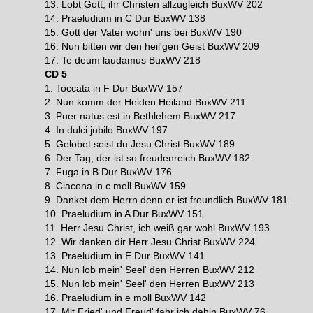
13. Lobt Gott, ihr Christen allzugleich BuxWV 202
14. Praeludium in C Dur BuxWV 138
15. Gott der Vater wohn' uns bei BuxWV 190
16. Nun bitten wir den heil'gen Geist BuxWV 209
17. Te deum laudamus BuxWV 218
CD 5
1. Toccata in F Dur BuxWV 157
2. Nun komm der Heiden Heiland BuxWV 211
3. Puer natus est in Bethlehem BuxWV 217
4. In dulci jubilo BuxWV 197
5. Gelobet seist du Jesu Christ BuxWV 189
6. Der Tag, der ist so freudenreich BuxWV 182
7. Fuga in B Dur BuxWV 176
8. Ciacona in c moll BuxWV 159
9. Danket dem Herrn denn er ist freundlich BuxWV 181
10. Praeludium in A Dur BuxWV 151
11. Herr Jesu Christ, ich weiß gar wohl BuxWV 193
12. Wir danken dir Herr Jesu Christ BuxWV 224
13. Praeludium in E Dur BuxWV 141
14. Nun lob mein' Seel' den Herren BuxWV 212
15. Nun lob mein' Seel' den Herren BuxWV 213
16. Praeludium in e moll BuxWV 142
17. Mit Fried' und Freud' fahr ich dahin BuxWV 76