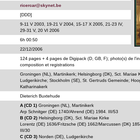
ricercar@skynet.be
[DDD]
9-11 V 2003, 19-21 V 2004, 15-17 X 2005, 21-23 IV,
29-31 V, 20 VI 2006
6h 00:50
22/12/2006
124 pages + 4 pages de Digipack (D, GB, F); photo(s) de l'i
composition et registrations
Groningen (NL), Martinikerk; Helsingborg (DK), Sct. Mariae 
Ludgerikirche; Stockholm (SE), St. Gertruds Gemeinde; Hoog
Katharinakerk
Dieterich Buxtehude
A (CD 1)
Groningen (NL), Martinikerk
Arp Schnitger (DE) 1740/Ahrend (DE) 1984. III/53
B (CD 2)
Helsingborg (DK), Sct. Mariae Kirke
Lorentz (DE) 1636/Fritzsche (DE) 1662/Marcussen (DK) 185
III/30
C (CD 3)
Norden (DE), Ludgerikirche