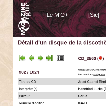
Le M’O+
[Sic]
Détail d'un disque de la discot
CD_3560 (
)
Navigation sur l'ensembl
902 / 1024
Les mentions
soulignées
Titre du CD
Josef Gabriel 
Interprète(s)
Hannfried Lucke (D
Éditeur
Carus
Numéro d'édition
83411