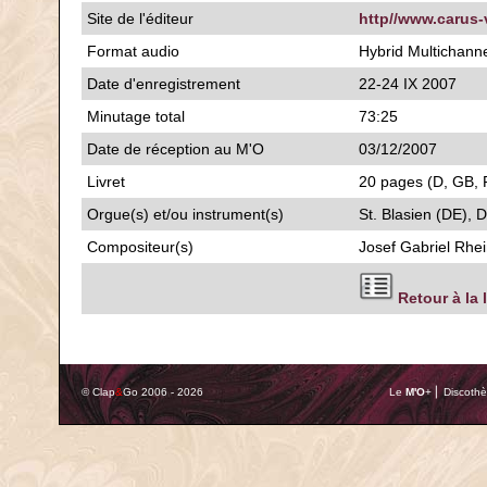
Site de l'éditeur
http//www.carus-
Format audio
Hybrid Multichan
Date d'enregistrement
22-24 IX 2007
Minutage total
73:25
Date de réception au M'O
03/12/2007
Livret
20 pages (D, GB, F
Orgue(s) et/ou instrument(s)
St. Blasien (DE),
Compositeur(s)
Josef Gabriel Rhe
Retour à la 
© Clap
&
Go 2006 - 2026
Le
M'O
+ ⎢ Discothè