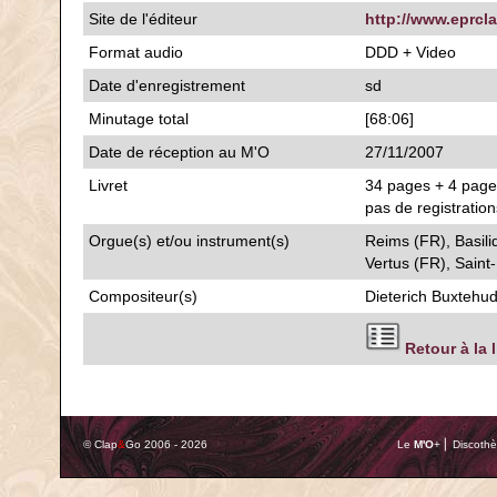
Site de l'éditeur
http://www.eprcla
Format audio
DDD + Video
Date d'enregistrement
sd
Minutage total
[68:06]
Date de réception au M'O
27/11/2007
Livret
34 pages + 4 pages
pas de registration
Orgue(s) et/ou instrument(s)
Reims (FR), Basil
Vertus (FR), Saint
Compositeur(s)
Dieterich Buxtehu
Retour à la 
© Clap
&
Go 2006 - 2026
Le
M'O
+ ⎢ Discothè