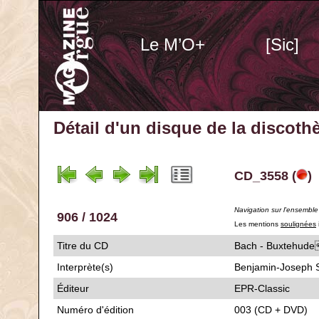
Le M’O+
[Sic]
Détail d'un disque de la discot
CD_3558 (
)
Navigation sur l'ensembl
906 / 1024
Les mentions
soulignées
Titre du CD
Bach - Buxte
Interprète(s)
Benjamin-Joseph 
Éditeur
EPR-Classic
Numéro d'édition
003 (CD + DVD)