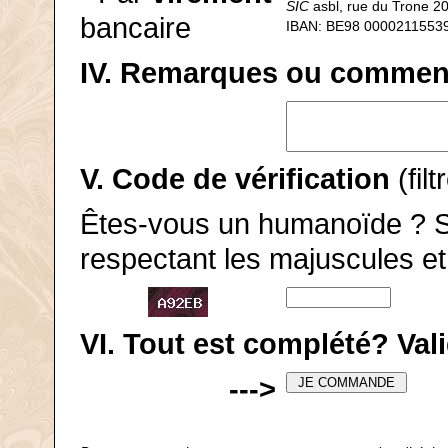
SIC
asbl, rue du Trone 20
bancaire
IBAN: BE98 0000211553
IV. Remarques ou commenta
V. Code de vérification
(fil
Êtes-vous un humanoïde ? Si
respectant les majuscules e
VI. Tout est complété? Va
--->