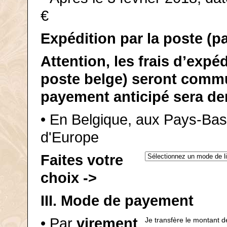
€
Expédition par la poste (p
Attention, les frais d’expéd
poste belge) seront commu
payement anticipé sera d
• En Belgique, aux Pays-Ba
d'Europe
Faites votre
choix
->
III. Mode de payement
• Par
virement
Je transfère le montant 