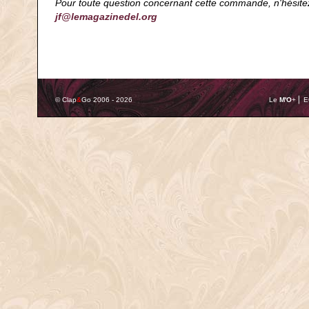
Pour toute question concernant cette commande, n'hésite
jf@lemagazinedel.org
© Clap
&
Go 2006 - 2026
Le
M'O
+ ⎢ 