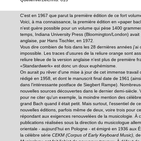
C'est en 1967 que parut la première édition de ce fort volum
Voici, à ma connaissance, la première édition en «paper back
n'est guère possible pour un volume qui pèse 1400 grammes! 
temps, Indiana University Press (Bloomington/London) avait 
anglaise, par Hans Tischler, en 1972.
Vous dire combien de fois dans les 28 dernières années j'ai 
impossible. Les traces d'usures de la reliure orange sont as
reliure bleue de la version anglaise n'est plus de première fr
«Standardwerk» est donc un doux euphémisme.
On aurait pu rêver d'une mise à jour de cet immense travail do
rédigé en 1958, et dont le manuscrit final date de 1961 (ains
dans l'intéressante postface de Siegbert Rampe). Nombreuse
nouvelles sources découvertes dans le dernier demi-siècle. 
pour ne citer qu'un exemple, la moindre mention des célèbre
grand Bach quand il était petit. Mais surtout, l'essentiel de c
nouvelles éditions, parfois même de deux, voire trois pour c
répondant aux exigences renouvelées de la musicologie. À ce
publications réalisées sous la direction du musicologue all
orientale - aujourd'hui en Pologne - et émigré en 1936 aux É
la célèbre série
CEKM (Corpus of Early Keyboard Music),
de 