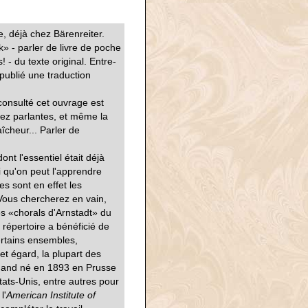
e, déjà chez Bärenreiter.
» - parler de livre de poche
- du texte original. Entre-
publié une traduction
consulté cet ouvrage est
sez parlantes, et même la
aîcheur... Parler de
nt l'essentiel était déjà
i qu'on peut l'apprendre
s sont en effet les
Vous chercherez en vain,
s «chorals d'Arnstadt» du
e répertoire a bénéficié de
ertains ensembles,
t égard, la plupart des
emand né en 1893 en Prusse
tats-Unis, entre autres pour
l'
American Institute of