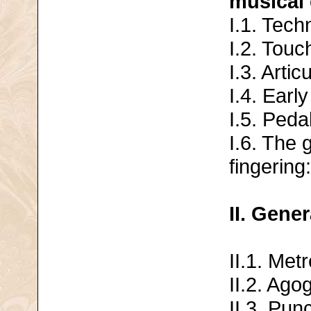
musical 
I.1. Tech
I.2. Touc
I.3. Artic
I.4. Early
I.5. Peda
I.6. The 
fingering:
II. Gene
II.1. Met
II.2. Ago
II.3. Pun