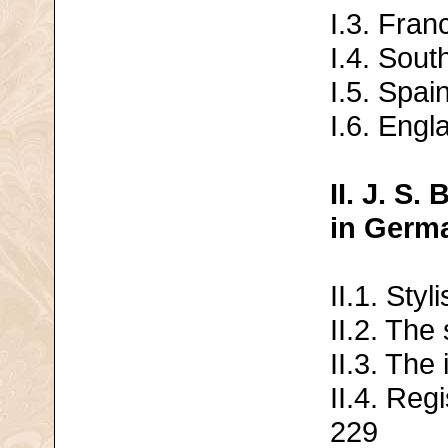
I.3. Fran
I.4. Sou
I.5. Spai
I.6. Engl
II. J. S
in Germ
II.1. Styl
II.2. The
II.3. The
II.4. Reg
229