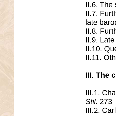
II.6. The
II.7. Furt
late bar
II.8. Fur
II.9. Lat
II.10. Qu
II.11. O
III. The 
III.1. Ch
Stil
. 273
III.2. Ca