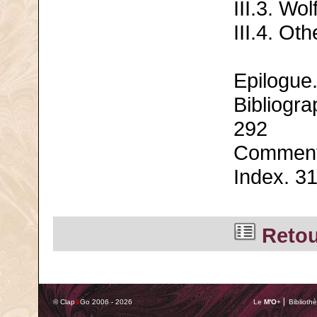
III.3. W
III.4. O
Epilogue
Bibliogra
292
Comment
Index. 3
Retour
© Clap
&
Go 2006 - 2026
Le
M'O
+ ⎢ Biblioth