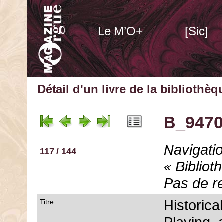
Le M’O+
[Sic]
Détail d'un livre de la bibliothè
B_9470
Navigatio
117 / 144
« Bibliot
Pas de r
Historic
Titre