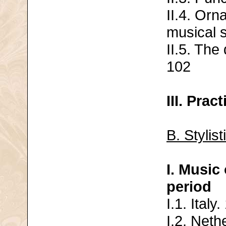
II.4. Orn
musical 
II.5. The
102
III. Pract
B. Stylist
I. Music
period
I.1. Italy
I.2. Net