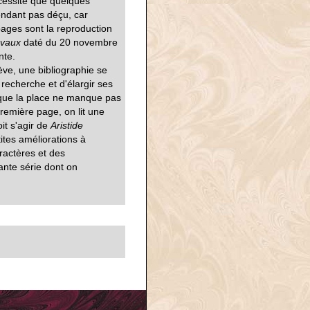
écessite que quelques
endant pas déçu, car
 pages sont la reproduction
avaux
daté du 20 novembre
nte.
ve, une bibliographie se
 recherche et d'élargir ses
 que la place ne manque pas
remière page, on lit une
it s'agir de
Aristide
ites améliorations à
ractères et des
sante série dont on