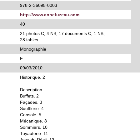
978-2-36095-0003
http://www.annefuzeau.com
40
21 photos C, 4 NB; 17 documents C, 1 NB;
28 tables
Monographie
F
09/03/2010
Historique. 2
Description
Buffets. 2
Façades. 3
Soufflerie. 4
Console. 5
Mécanique. 8
Sommiers. 10
Tuyauterie. 11
Jeux du Récit. 13