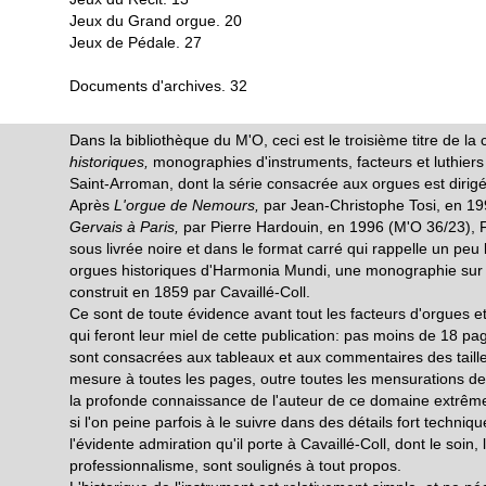
Jeux du Grand orgue. 20
Jeux de Pédale. 27
Documents d'archives. 32
Dans la bibliothèque du M'O, ceci est le troisième titre de la 
historiques,
monographies d'instruments, facteurs et luthier
Saint-Arroman, dont la série consacrée aux orgues est dirig
Après
L'orgue de Nemours,
par Jean-Christophe Tosi, en 1
Gervais à Paris,
par Pierre Hardouin, en 1996 (M'O 36/23), F
sous livrée noire et dans le format carré qui rappelle un peu 
orgues historiques d'Harmonia Mundi, une monographie sur 
construit en 1859 par Cavaillé-Coll.
Ce sont de toute évidence avant tout les facteurs d'orgues et
qui feront leur miel de cette publication: pas moins de 18 pa
sont consacrées aux tableaux et aux commentaires des taille
mesure à toutes les pages, outre toutes les mensurations de
la profonde connaissance de l'auteur de ce domaine extr
si l'on peine parfois à le suivre dans des détails fort techni
l'évidente admiration qu'il porte à Cavaillé-Coll, dont le soin, l
professionnalisme, sont soulignés à tout propos.