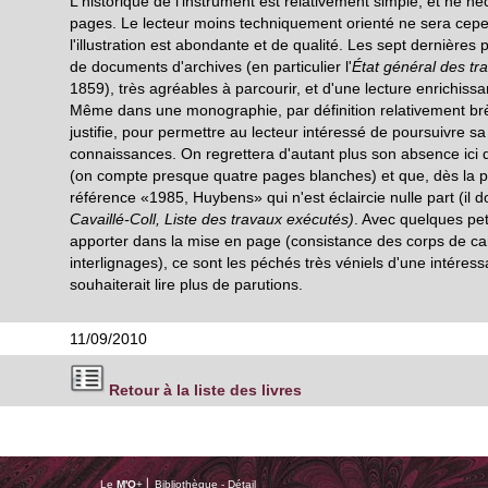
L'historique de l'instrument est relativement simple, et ne n
pages. Le lecteur moins techniquement orienté ne sera cep
l'illustration est abondante et de qualité. Les sept dernières
de documents d'archives (en particulier l'
État général des tr
1859), très agréables à parcourir, et d'une lecture enrichissa
Même dans une monographie, par définition relativement brè
justifie, pour permettre au lecteur intéressé de poursuivre sa
connaissances. On regrettera d'autant plus son absence ici
(on compte presque quatre pages blanches) et que, dès la p
référence «1985, Huybens» qui n'est éclaircie nulle part (il do
Cavaillé-Coll, Liste des travaux exécutés)
. Avec quelques pet
apporter dans la mise en page (consistance des corps de ca
interlignages), ce sont les péchés très véniels d'une intéres
souhaiterait lire plus de parutions.
11/09/2010
Retour à la liste des livres
Le
M'O
+ ⎢ Bibliothèque - Détail