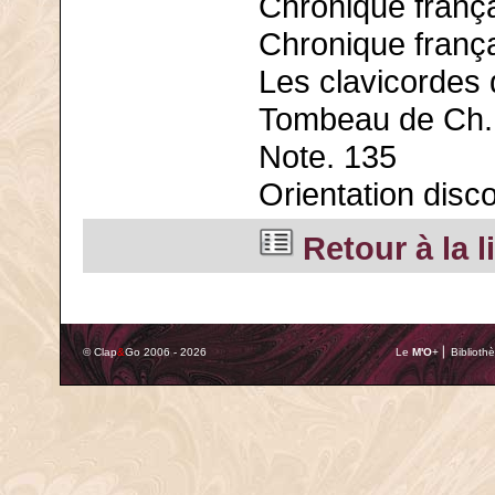
Chronique frança
Chronique frança
Les clavicordes
Tombeau de Ch. 
Note. 135
Orientation disc
Retour à la l
© Clap
&
Go 2006 - 2026
Le
M'O
+ ⎢ Biblioth