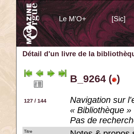
Le M’O+
[Sic]
Détail d'un livre de la bibliothè
B_9264 (
)
Navigation sur l
127 / 144
« Bibliothèque »
Pas de recherch
Notes & propos s
Titre