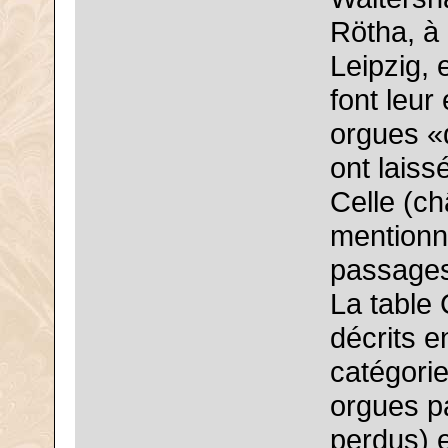
Rötha, à
Leipzig,
font leur
orgues «
ont lais
Celle (ch
mentionna
passages
La table
décrits e
catégori
orgues p
perdus) e