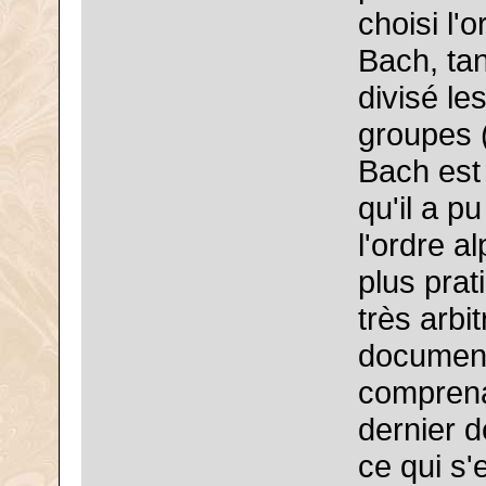
choisi l'
Bach, tan
divisé le
groupes (
Bach est 
qu'il a p
l'ordre a
plus prat
très arbit
document
comprenan
dernier d
ce qui s'