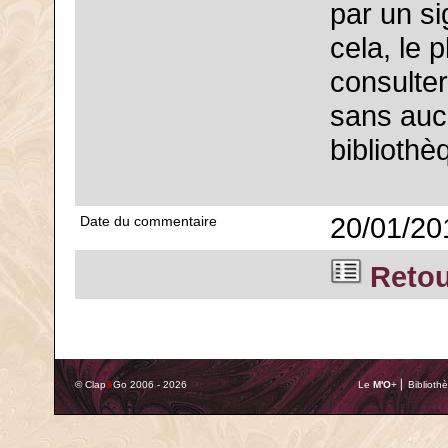
par un si
cela, le p
consulter 
sans auc
bibliothè
20/01/20
Date du commentaire
Retour
© Clap
&
Go 2006 - 2026
Le
M'O
+ ⎢ Biblioth