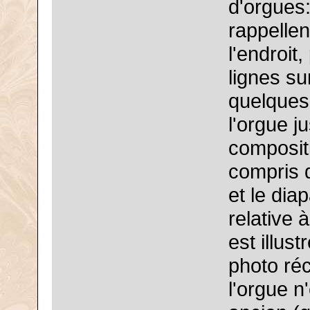
d'orgues
rappellen
l'endroit
lignes sur
quelques 
l'orgue j
compositi
compris 
et le dia
relative 
est illus
photo ré
l'orgue n