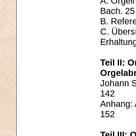
A. Orgel
Bach. 25
B. Refer
C. Übers
Erhaltun
Teil II:
Orgela
Johann S
142
Anhang:
152
Teil III: