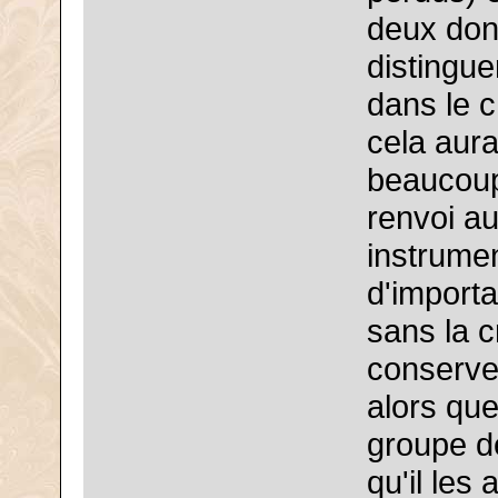
deux donn
distingue
dans le c
cela aurai
beaucoup
renvoi au
instrume
d'import
sans la c
conserve
alors que
groupe de
qu'il les