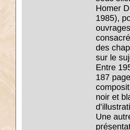
Homer D.
1985), po
ouvrages
consacré
des chap
sur le suj
Entre 19
187 page
compositi
noir et b
d'illustr
Une autre
présentat