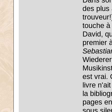
Dans son 
des plus 
trouveur!
touche à 
David, qu
premier à
Sebastia
Wiederer
Musikins
est vrai.
livre n'a
la biblio
pages en 
sous sil