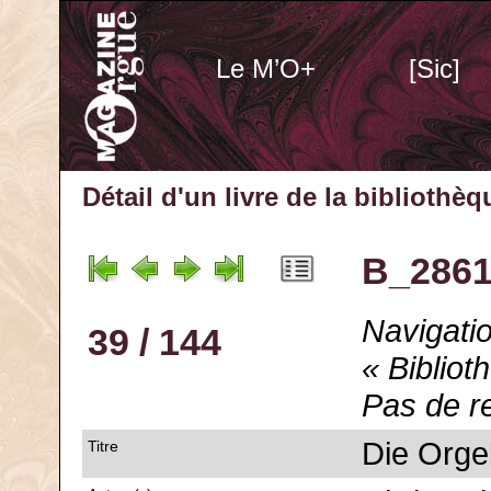
Le M’O+
[Sic]
Détail d'un livre de la bibliothè
B_2861
Navigatio
39 / 144
« Bibliot
Pas de r
Die Orge
Titre