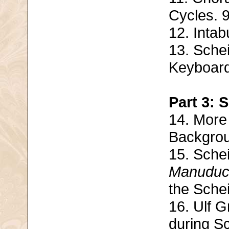
Cycles. 
12. Intab
13. Sche
Keyboar
Part 3: 
14. More
Backgrou
15. Sche
Manuduc
the Sche
16. Ulf 
during S