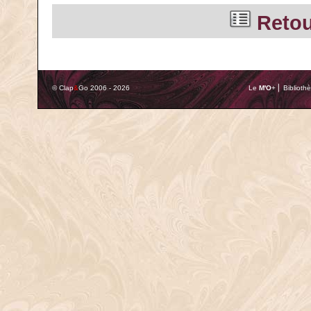
Retour
© Clap
&
Go 2006 - 2026
Le
M'O
+ ⎢ Biblioth