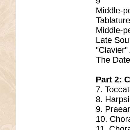
9
Middle-pe
Tablature
Middle-pe
Late Sou
"Clavier"
The Date
Part 2: 
7. Toccat
8. Harps
9. Praea
10. Chor
11. Chora