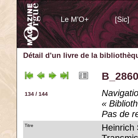
Le M’O+
[Sic]
Détail d'un livre de la bibliothè
B_2860
Navigatio
134 / 144
« Bibliot
Pas de r
Heinrich
Titre